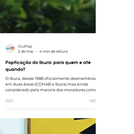
GruPop
2 de mai.
4 min de leitura
Popficação do Ibura: para quem e até
quando?
O Ibura, desde 1988 oficialmente desmembrado
em duas áreas (COHAB e Ibura) mas ainda
considerado pela maioria dos moradores como
uma única região, visivelmente vem passando
por um processo de popficação nos últimos anos.
Sendo morador do bairro desde que nasci, há
praticamente vinte e cinco anos, é notável uma
mudança tanto estrutural quanto simbólica da