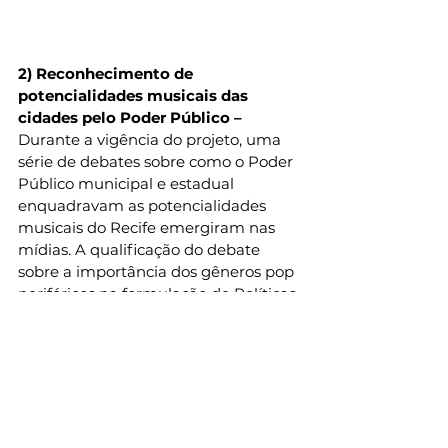
2) Reconhecimento de 
potencialidades musicais das 
cidades pelo Poder Público –
Durante a vigência do projeto, uma 
série de debates sobre como o Poder 
Público municipal e estadual 
enquadravam as potencialidades 
musicais do Recife emergiram nas 
mídias. A qualificação do debate 
sobre a importância dos gêneros pop 
periféricos na formulação de Políticas 
Públicas no campo da cultura (Tema: 
Recife é nomeada cidade da música
– CBN – Central Brasileiro de Notícias 
) e um olhar prospectivo que 
enquadra a música brega através da 
lógica das vivências democráticas 
(Tema: 
Olhares de Recife – Recife 500 