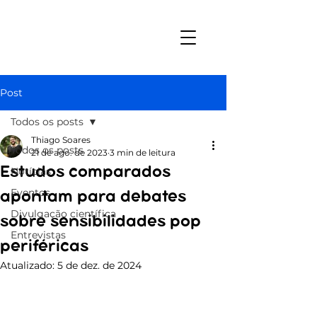
Post
Todos os posts
Thiago Soares
Todos os posts
21 de ago. de 2023
3 min de leitura
Estudos comparados
Notícias
Eventos
apontam para debates
Divulgação científica
sobre sensibilidades pop
Entrevistas
periféricas
Atualizado:
5 de dez. de 2024